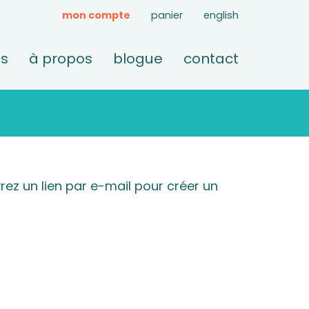
mon compte
panier
english
ts
à propos
blogue
contact
rez un lien par e-mail pour créer un