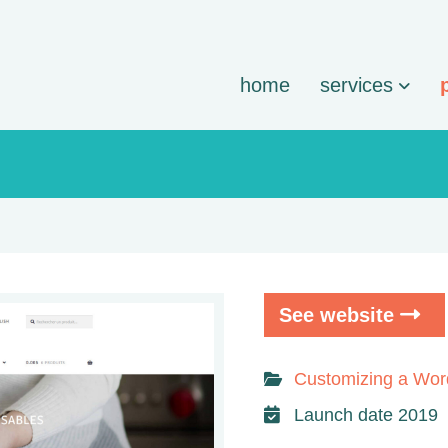
home
services
See website
Customizing a Wo
Launch date 2019