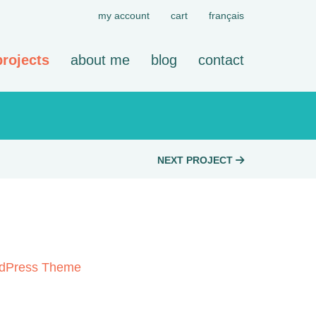
my account
cart
français
projects
about me
blog
contact
NEXT PROJECT
rdPress Theme