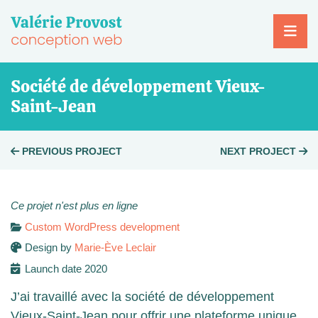
Skip
to
content
Société de développement Vieux-
Saint-Jean
Post
PREVIOUS PROJECT
NEXT PROJECT
navigation
Ce projet n'est plus en ligne
Custom WordPress development
Design by
Marie-Ève Leclair
Launch date 2020
J’ai travaillé avec la société de développement
Vieux-Saint-Jean pour offrir une plateforme unique